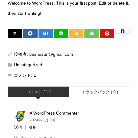
Welcome to WordPress. This is your first post. Edit or delete it,
then start writing!
投稿者:
dashusurf@gmail.com
Uncategorized
コメント:
1
コメント ( 1 )
トラックバック ( 0 )
A WordPress Commenter
2024年 7月 08日
返信
引用
Hi, this is a comment.